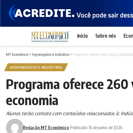
Início
Sobre nós
Eco
MT Econômico
>
Agronegócio e Indústria
>
Programa oferece 260 vagas gratuitas
AGRONEGÓCIO E INDÚSTRIA
Programa oferece 260 v
economia
Alunos terão contato com conteúdos relacionados à: Indúst
Redação MT Econômico
Publicado 16 de junho de 2026