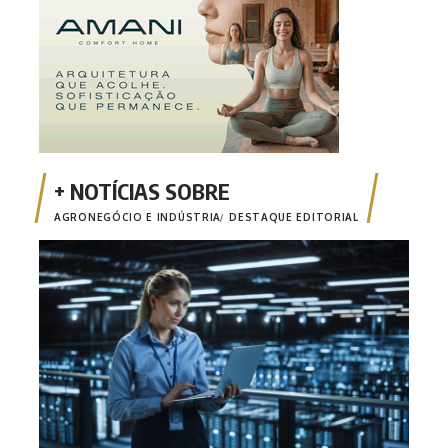
AGRONEGÓCIO E INDÚSTRIA
DESTAQUE EDITORIAL
Inci
a tr
MT