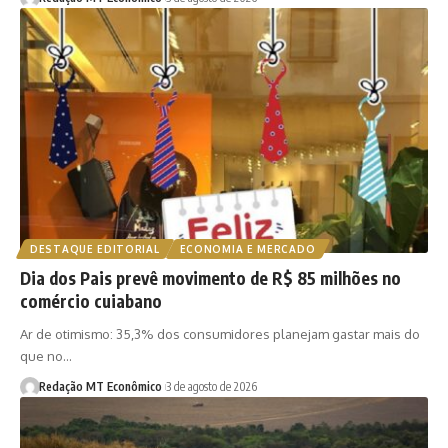
DESTAQUE EDITORIAL
ECONOMIA E MERCADO
Dia dos Pais prevê movimento de R$ 85 milhões no
comércio cuiabano
Ar de otimismo: 35,3% dos consumidores planejam gastar mais do
que no…
Redação MT Econômico
3 de agosto de 2026