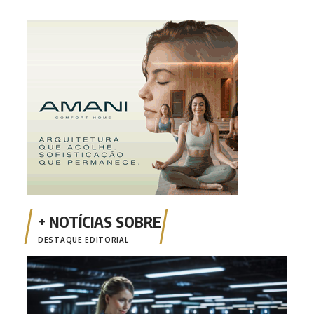
DESTAQUE EDITORIAL
Inci
a tr
MT