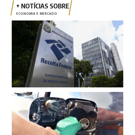
ECONOMIA E MERCADO
Emis
está
Mais
segu
redu