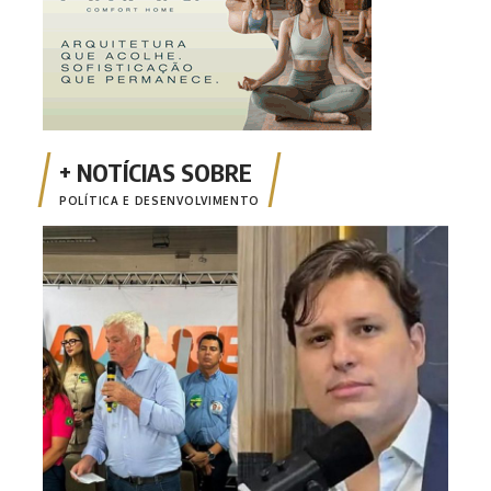
POLÍTICA E DESENVOLVIMENTO
‘Nan
cand
pur