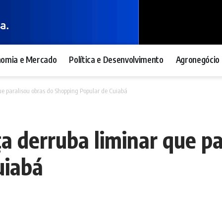
nomia e Mercado
Política e Desenvolvimento
Agronegócio 
ue paralisou obras do Shopping Popular de Cuiabá
a derruba liminar que pa
uiabá