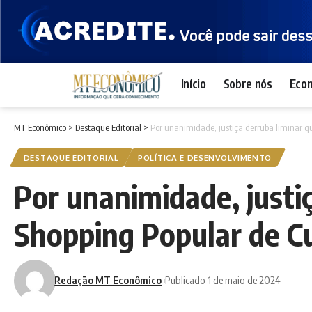
Início
Sobre nós
Eco
MT Econômico
>
Destaque Editorial
>
Por unanimidade, justiça derruba liminar q
DESTAQUE EDITORIAL
POLÍTICA E DESENVOLVIMENTO
Por unanimidade, justiç
Shopping Popular de C
Redação MT Econômico
Publicado 1 de maio de 2024