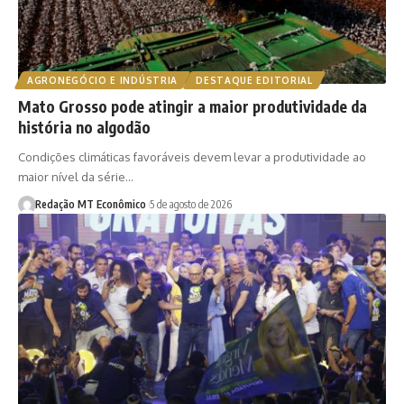
AGRONEGÓCIO E INDÚSTRIA
DESTAQUE EDITORIAL
Mato Grosso pode atingir a maior produtividade da
história no algodão
Condições climáticas favoráveis devem levar a produtividade ao
maior nível da série…
Redação MT Econômico
5 de agosto de 2026