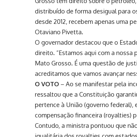
Grosso tem direito sobre o petróleo,
distribuído de forma desigual para o
desde 2012, recebem apenas uma peq
Otaviano Pivetta.
O governador destacou que o Estado
direito. “Estamos aqui com a nossa p
Mato Grosso. É uma questão de justi
acreditamos que vamos avançar nesse
O VOTO
– Ao se manifestar pela inc
ressaltou que a Constituição garant
pertence à União (governo federal),
compensação financeira (royalties) p
Contudo, a ministra pontuou que não
igualitária dos royalties com estado