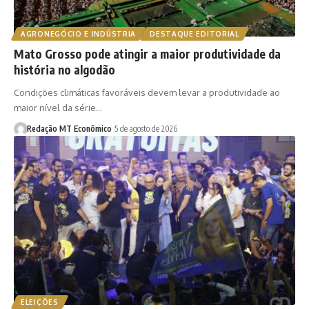
AGRONEGÓCIO E INDÚSTRIA
DESTAQUE EDITORIAL
Mato Grosso pode atingir a maior produtividade da
história no algodão
Condições climáticas favoráveis devem levar a produtividade ao
maior nível da série…
Redação MT Econômico
5 de agosto de 2026
ELEIÇÕES