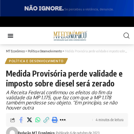
MT Econômico
>
Política e Desenvolvimento
>
Medida Provisória perde validade e imposto sobre diesel será zerado
POLÍTICA E DESENVOLVIMENTO
Medida Provisória perde validade e
imposto sobre diesel será zerado
A Receita Federal confirmou os efeitos do fim da
validade da MP 1.175, que faz com que a MP 1.178
também perdesse seu objeto. "Em princípio, se não
houver outra
4 minutos de leitura
Redação MT Econômico
Publicado 6 de outubro de 2023