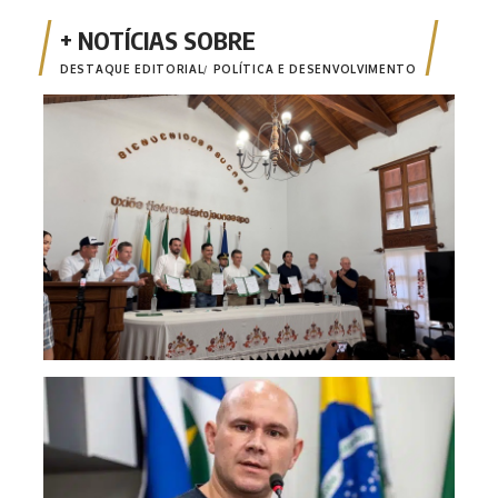
DESTAQUE EDITORIAL
POLÍTICA E DESENVOLVIMENTO
Inte
fort
des
Abíl
esta