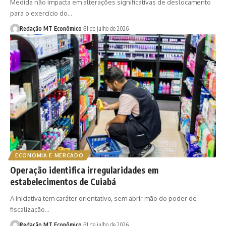
Medida não impacta em alterações significativas de deslocamento
para o exercício do…
Redação MT Econômico
31 de julho de 2026
ECONOMIA E MERCADO
Operação identifica irregularidades em
estabelecimentos de Cuiabá
A iniciativa tem caráter orientativo, sem abrir mão do poder de
fiscalização…
Redação MT Econômico
31 de julho de 2026